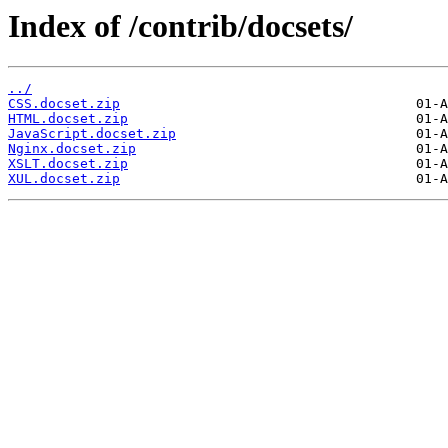
Index of /contrib/docsets/
../
CSS.docset.zip
HTML.docset.zip
JavaScript.docset.zip
Nginx.docset.zip
XSLT.docset.zip
XUL.docset.zip